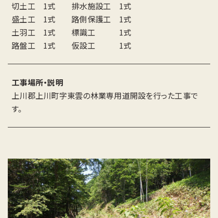
切土工 1式 排水施設工 1式
盛土工 1式 路側保護工 1式
土羽工 1式 標識工 1式
路盤工 1式 仮設工 1式
工事場所・説明
上川郡上川町字東雲の林業専用道開設を行った工事で
す。