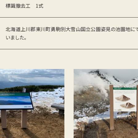
HOME
標識撤去工 1式
お知らせ
北海道上川郡東川町勇駒別大雪山国立公園姿見の池園地にて
いました。
平井建設工業について
工事実績
採用情報
お問い合わせ