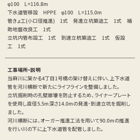
φ100 L=116.8m
下水道管移設 HPPE φ100 L=115.0m
管きょ工(小口径推進) 1式 発進立坑築造工 1式 補
助地盤改良工 1式
立坑内管布設工 1式 到達立杭築造工 1式 仮設
工 1式
工事場所・説明
当麻川に架かる4丁目1号橋の架け替えに伴い、上下水道
管を河川横断で新たにライフラインを整備しました。
立坑掘削時の孔壁崩壊を防止するため、ライナープレート
を使用し直径5.5m深さ14.0mの発進･到達立坑を掘削し
ました。
河川横断には、オーガー推進工法を用いて90.0mの推進
を行い川の下に上下水道管を配管しました。