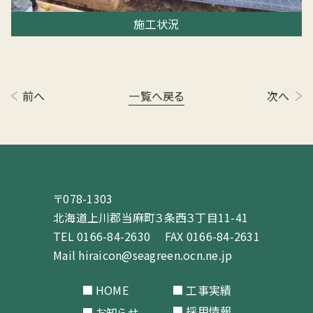
施工状況
前へ
一覧へ戻る
次へ
〒078-1303
北海道上川郡当⿇町３条⻄３丁⽬11-41
TEL
0166-84-2630
FAX 0166-84-2631
Mail
hiraicon@seagreen.ocn.ne.jp
HOME
工事実績
採用情報
お知らせ